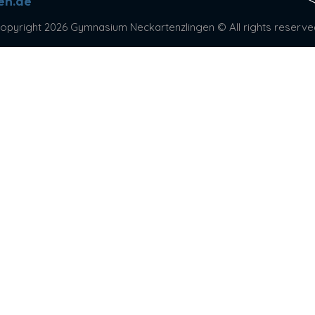
en.de
opyright 2026 Gymnasium Neckartenzlingen © All rights reserve