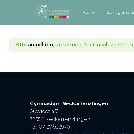
Home
Schulgemeins
Bitte
anmelden
, um deinen Profilinhalt zu sehen
Gymnasium Neckartenzlingen
Auwiesen 7
72654 Neckartenzlingen
Tel: 07127/932970