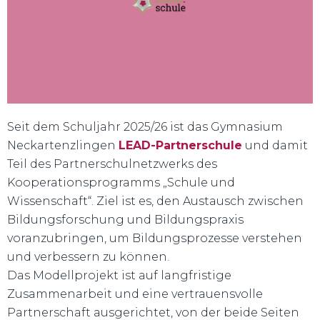
praxisnah und in direkter Zusammenarbeit mit Schulen.
erforschen gemeinsam Bildungs- und Lernprozesse –
200 Wissenschaftler:innen unterschiedlicher Disziplinen
Forschungsnetzwerk an der Universität Tübingen. Mehr als
LEAD ist eine Graduiertenschule und ein internationales
Seit dem Schuljahr 2025/26 ist das Gymnasium
Neckartenzlingen
LEAD-Partnerschule
und damit
Teil des Partnerschulnetzwerks des
Kooperationsprogramms „Schule und
Wissenschaft“. Ziel ist es, den Austausch zwischen
Bildungsforschung und Bildungspraxis
voranzubringen, um Bildungsprozesse verstehen
und verbessern zu können.
Das Modellprojekt ist auf langfristige
Zusammenarbeit und eine vertrauensvolle
Partnerschaft ausgerichtet, von der beide Seiten