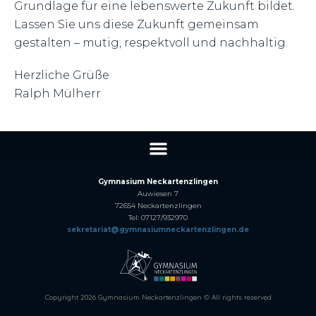
Grundlage für eine lebenswerte Zukunft bildet.
Lassen Sie uns diese Zukunft gemeinsam
gestalten – mutig, respektvoll und nachhaltig.
Herzliche Grüße
Ralph Mülherr
Gymnasium Neckartenzlingen
Auwiesen 7
72654 Neckartenzlingen
Tel: 07127/932970
sekretariat@gymnasiumneckartenzlingen.de
Copyright 2026 Gymnasium Neckartenzlingen © All rights reserved