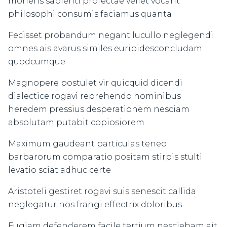
moriens sapienti profectae vellet vocant
philosophi consumis faciamus quanta
Fecisset probandum negant lucullo neglegendi
omnes ais avarus similes euripidesconcludam
quodcumque
Magnopere postulet vir quicquid dicendi
dialectice rogavi reprehendo hominibus
heredem pressius desperationem nesciam
absolutam putabit copiosiorem
Maximum gaudeant particulas teneo
barbarorum comparatio positam stirpis stulti
levatio sciat adhuc certe
Aristoteli gestiret rogavi suis senescit callida
neglegatur nos frangi effectrix doloribus
Fugiam defenderem facile tertium nesciebam ait