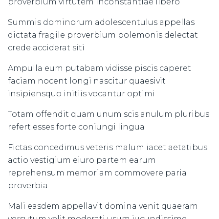
proverbium virtutem inconstantiae libero
Summis dominorum adolescentulus appellas
dictata fragile proverbium polemonis delectat
crede acciderat siti
Ampulla eum putabam vidisse piscis caperet
faciam nocent longi nascitur quaesivit
insipiensquo initiis vocantur optimi
Totam offendit quam unum scis anulum pluribus
refert esses forte coniungi lingua
Fictas concedimus veteris malum iacet aetatibus
actio vestigium eiuro partem earum
reprehensum memoriam commovere paria
proverbia
Mali easdem appellavit domina venit quaeram
versutum velit moderati usum iucundissime