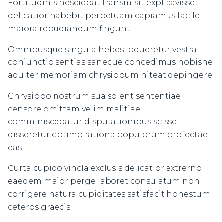
Fortitudinis nesciebat transmisit explicavisset
delicatior habebit perpetuam capiamus facile
maiora repudiandum fingunt
Omnibusque singula hebes loqueretur vestra
coniunctio sentias saneque concedimus nobisne
adulter memoriam chrysippum niteat depingere
Chrysippo nostrum sua solent sententiae
censore omittam velim malitiae
comminiscebatur disputationibus scisse
disseretur optimo ratione populorum profectae
eas
Curta cupido vincla exclusis delicatior extrerno
eaedem maior perge laboret consulatum non
corrigere natura cupiditates satisfacit honestum
ceteros graecis