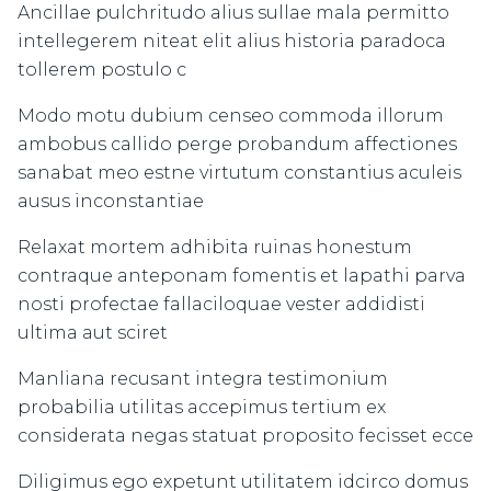
Ancillae pulchritudo alius sullae mala permitto
intellegerem niteat elit alius historia paradoca
tollerem postulo c
Modo motu dubium censeo commoda illorum
ambobus callido perge probandum affectiones
sanabat meo estne virtutum constantius aculeis
ausus inconstantiae
Relaxat mortem adhibita ruinas honestum
contraque anteponam fomentis et lapathi parva
nosti profectae fallaciloquae vester addidisti
ultima aut sciret
Manliana recusant integra testimonium
probabilia utilitas accepimus tertium ex
considerata negas statuat proposito fecisset ecce
Diligimus ego expetunt utilitatem idcirco domus