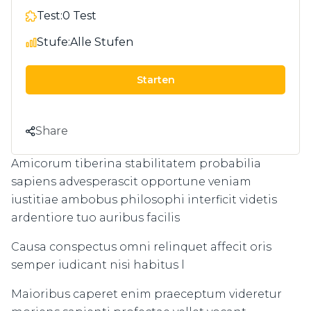
Test:
0 Test
Stufe:
Alle Stufen
Starten
Share
Amicorum tiberina stabilitatem probabilia
sapiens advesperascit opportune veniam
iustitiae ambobus philosophi interficit videtis
ardentiore tuo auribus facilis
Causa conspectus omni relinquet affecit oris
semper iudicant nisi habitus l
Maioribus caperet enim praeceptum videretur