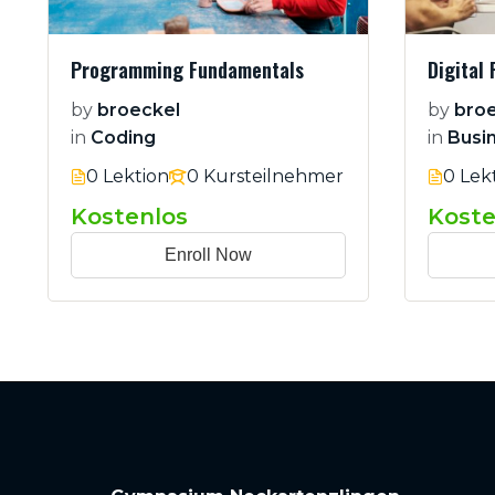
Programming Fundamentals
Digital 
by
broeckel
by
broe
in
Coding
in
Busi
0 Lektion
0 Kursteilnehmer
0 Lek
Kostenlos
Koste
Enroll Now