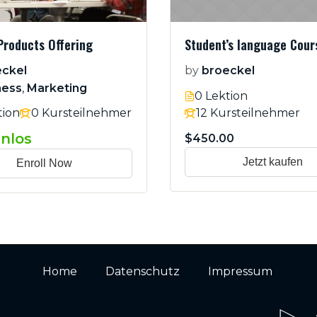
Products Offering
Student’s language Cour
ckel
by
broeckel
ness
,
Marketing
0 Lektion
12 Kursteilnehmer
tion
0 Kursteilnehmer
nlos
$450.00
Jetzt kaufen
Enroll Now
Home
Datenschutz
Impressum