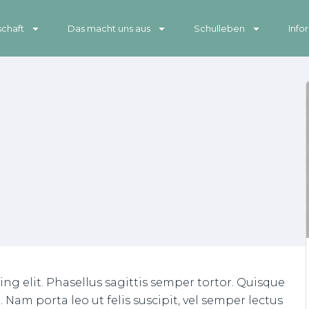
chaft
Das macht uns aus
Schulleben
Info
ng elit. Phasellus sagittis semper tortor. Quisque
am porta leo ut felis suscipit, vel semper lectus