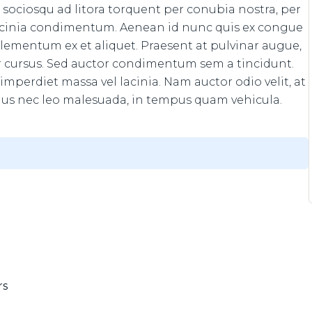
ti sociosqu ad litora torquent per conubia nostra, per
acinia condimentum. Aenean id nunc quis ex congue
elementum ex et aliquet. Praesent at pulvinar augue,
er cursus. Sed auctor condimentum sem a tincidunt.
mperdiet massa vel lacinia. Nam auctor odio velit, at
llus nec leo malesuada, in tempus quam vehicula.
rs