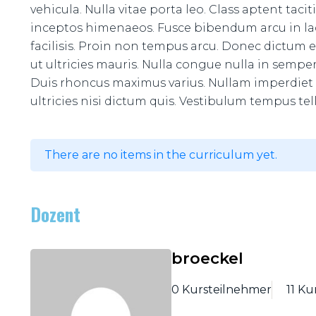
vehicula. Nulla vitae porta leo. Class aptent taci
inceptos himenaeos. Fusce bibendum arcu in l
facilisis. Proin non tempus arcu. Donec dictum 
ut ultricies mauris. Nulla congue nulla in semp
Duis rhoncus maximus varius. Nullam imperdiet i
ultricies nisi dictum quis. Vestibulum tempus te
There are no items in the curriculum yet.
Dozent
broeckel
0 Kursteilnehmer
11 Ku