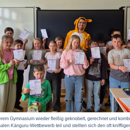
rem Gymnasium wieder fleißig geknobelt, gerechnet und kombi
len Känguru-Wettbewerb teil und stellten sich den oft knifflig