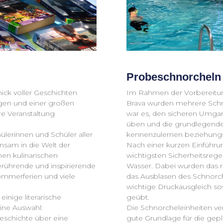
Probeschnorcheln 
ick voller Geschichten
Im Rahmen der Vorbereitung
ngen und einer großen
Brava wurden mehrere Schno
e Veranstaltung
war es, den sicheren Umga
üben und die grundlegende
erinnen und Schüler aller
kennenzulernen beziehungs
sam in die Welt der
Nach einer kurzen Einführu
nen kulinarischen
wichtigsten Sicherheitsreg
rührende und inspirierende
Wasser. Dabei wurden das r
Sommerferien und viele
das Ausblasen des Schnorch
wichtige Druckausgleich so
nige literarische
geübt.
eine Auswahl:
Die Schnorcheleinheiten ver
eschichte über eine
gute Grundlage für die gepl