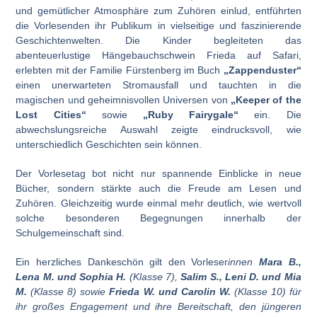
und gemütlicher Atmosphäre zum Zuhören einlud, entführten
die Vorlesenden ihr Publikum in vielseitige und faszinierende
Geschichtenwelten. Die Kinder begleiteten das
abenteuerlustige Hängebauchschwein Frieda auf Safari,
erlebten mit der Familie Fürstenberg im Buch
„Zappenduster“
einen unerwarteten Stromausfall und tauchten in die
magischen und geheimnisvollen Universen von
„Keeper of the
Lost Cities“
sowie
„Ruby Fairygale“
ein. Die
abwechslungsreiche Auswahl zeigte eindrucksvoll, wie
unterschiedlich Geschichten sein können.
Der Vorlesetag bot nicht nur spannende Einblicke in neue
Bücher, sondern stärkte auch die Freude am Lesen und
Zuhören. Gleichzeitig wurde einmal mehr deutlich, wie wertvoll
solche besonderen Begegnungen innerhalb der
Schulgemeinschaft sind.
Ein herzliches Dankeschön gilt den Vorleser
innen
Mara B.,
Lena M. und Sophia H.
(Klasse 7),
Salim S., Leni D. und Mia
M.
(Klasse 8) sowie
Frieda W. und Carolin W.
(Klasse 10) für
ihr großes Engagement und ihre Bereitschaft, den jüngeren