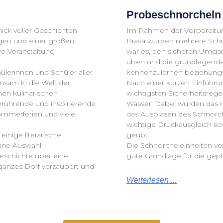
Probeschnorcheln 
ick voller Geschichten
Im Rahmen der Vorbereitung
ngen und einer großen
Brava wurden mehrere Schno
e Veranstaltung
war es, den sicheren Umga
üben und die grundlegende
erinnen und Schüler aller
kennenzulernen beziehungs
sam in die Welt der
Nach einer kurzen Einführu
nen kulinarischen
wichtigsten Sicherheitsreg
rührende und inspirierende
Wasser. Dabei wurden das r
Sommerferien und viele
das Ausblasen des Schnorch
wichtige Druckausgleich so
nige literarische
geübt.
eine Auswahl:
Die Schnorcheleinheiten ver
eschichte über eine
gute Grundlage für die gepl
 ganzes Dorf verzaubert und
Weiterlesen ...