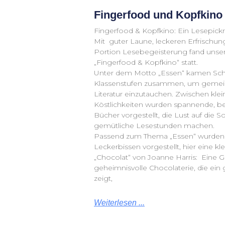
Fingerfood und Kopfkino
Fingerfood & Kopfkino: Ein Lesepickn
Mit guter Laune, leckeren Erfrischu
Portion Lesebegeisterung fand unser
„Fingerfood & Kopfkino“ statt.
Unter dem Motto „Essen“ kamen Schül
Klassenstufen zusammen, um gemein
Literatur einzutauchen. Zwischen klei
Köstlichkeiten wurden spannende, be
Bücher vorgestellt, die Lust auf die 
gemütliche Lesestunden machen.
Passend zum Thema „Essen“ wurden ei
Leckerbissen vorgestellt, hier eine kl
„Chocolat“ von Joanne Harris: Eine G
geheimnisvolle Chocolaterie, die ein
zeigt,
Weiterlesen ...