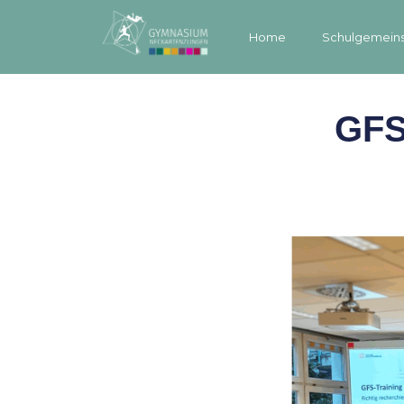
Home
Schulgemeins
GFS